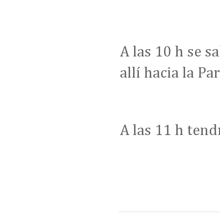
A las 10 h se s
allí hacia la P
A las 11 h tend