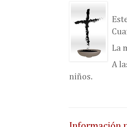
Est
Cua
La m
A la
niños.
Información p