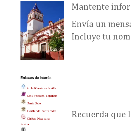
Mantente infor
Envía un mensa
Incluye tu nom
Enlaces de interés
Archidiócesis de Sevilla
Conf. Episcopal Española
Santa Sede
Twitter del Santo Padre
Recuerda que la
Cáritas Diocesana
Sevilla