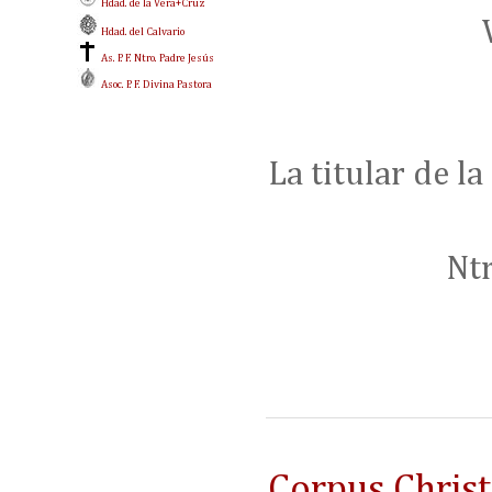
Hdad. de la Vera+Cruz
Hdad. del Calvario
As. P. F. Ntro. Padre Jesús
Asoc. P. F. Divina Pastora
La titular de l
Ntr
Corpus Chris