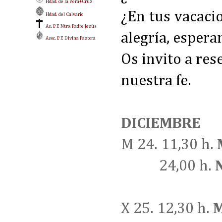
Hdad. de la Vera+Cruz
¿En tus vacaci
Hdad. del Calvario
As. P. F. Ntro. Padre Jesús
alegría, espera
Asoc. P. F. Divina Pastora
Os invito a res
nuestra fe.
DICIEMBRE
M 24. 11,30 h.
24,00 h.
X 25. 12,30 h.
M