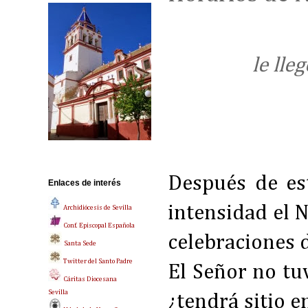
le lle
Después de es
Enlaces de interés
intensidad el 
Archidiócesis de Sevilla
Conf. Episcopal Española
celebraciones 
Santa Sede
Twitter del Santo Padre
El Señor no tuv
Cáritas Diocesana
Sevilla
¿tendrá sitio e