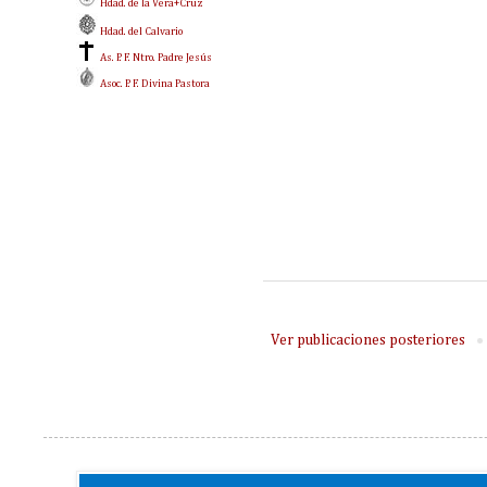
Hdad. de la Vera+Cruz
Hdad. del Calvario
As. P. F. Ntro. Padre Jesús
Asoc. P. F. Divina Pastora
Ver publicaciones posteriores