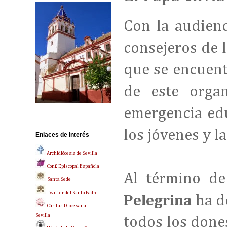
Con la audien
consejeros de l
que se encuent
de este orga
emergencia edu
los jóvenes y la
Enlaces de interés
Archidiócesis de Sevilla
Conf. Episcopal Española
Al término de
Santa Sede
Twitter del Santo Padre
Pelegrina
ha d
Cáritas Diocesana
Sevilla
todos los done