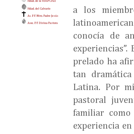
Hdad. de la Vera+Cruz
a los miembr
Hdad. del Calvario
As. P. F. Ntro. Padre Jesús
latinoamerica
Asoc. P. F. Divina Pastora
conocía de an
experiencias”.
prelado ha afi
tan dramática
Latina. Por m
pastoral juven
familiar como 
experiencia en