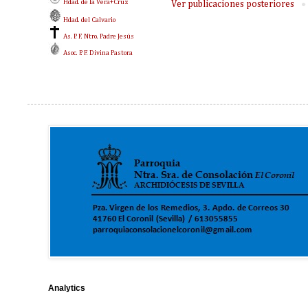
Hdad. de la Vera+Cruz
Ver publicaciones posteriores
Hdad. del Calvario
As. P. F. Ntro. Padre Jesús
Asoc. P. F. Divina Pastora
Analytics