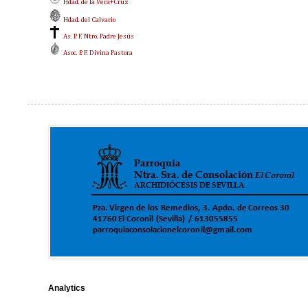
Hdad. de la Vera+Cruz
Hdad. del Calvario
As. P. F. Ntro. Padre Jesús
Asoc. P. F. Divina Pastora
Analytics