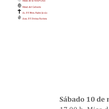
Hdad. de la Vera+Cruz
Hdad. del Calvario
As. P. F. Ntro. Padre Jesús
Asoc. P. F. Divina Pastora
Sábado 10 de