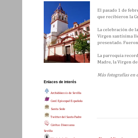
El pasado 1 de febr
que recibieron la G
La celebración de la
Virgen santísima ll
presentado. Fueron
La parroquia recor
Madre, la Virgen de
Más fotografías en 
Enlaces de interés
Archidiócesis de Sevilla
Conf. Episcopal Española
Santa Sede
Twitter del Santo Padre
Cáritas Diocesana
Sevilla