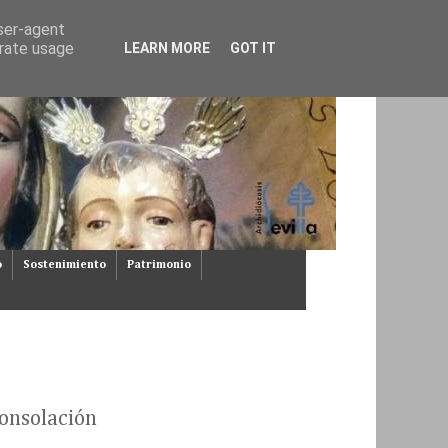
user-agent
erate usage
LEARN MORE
GOT IT
o
Sostenimiento
Patrimonio
Consolación