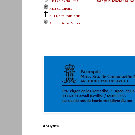
Ver publicaciones po
Hdad. de la Vera+Cruz
Hdad. del Calvario
As. P. F. Ntro. Padre Jesús
Asoc. P. F. Divina Pastora
Analytics