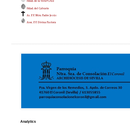
Hdad. de la Vera+Cruz
Hdad. del Calvario
As. P. F. Ntro. Padre Jesús
Asoc. P. F. Divina Pastora
Analytics