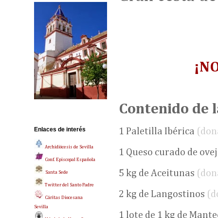
¡NO
Contenido de l
Enlaces de interés
1 Paletilla Ibérica
(don
Archidiócesis de Sevilla
1 Queso curado de ove
Conf. Episcopal Española
5 kg de Aceitunas
(don
Santa Sede
Twitter del Santo Padre
2 kg de Langostinos
(d
Cáritas Diocesana
Sevilla
1 lote de 1 kg de Mant