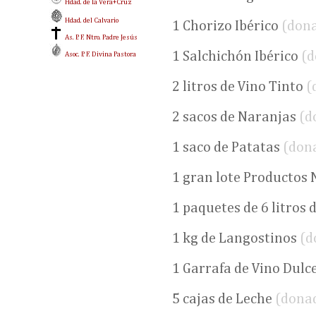
Hdad. de la Vera+Cruz
Hdad. del Calvario
1 Chorizo Ibérico
(don
As. P. F. Ntro. Padre Jesús
1 Salchichón Ibérico
(d
Asoc. P. F. Divina Pastora
2 litros de Vino Tinto
(
2 sacos de Naranjas
(d
1 saco de Patatas
(don
1 gran lote Productos
1 paquetes de 6 litros
1 kg de Langostinos
(d
1 Garrafa de Vino Dulc
5 cajas de Leche
(dona