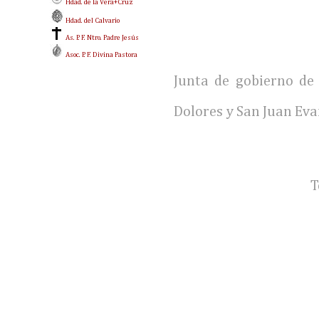
Hdad. de la Vera+Cruz
Hdad. del Calvario
As. P. F. Ntro. Padre Jesús
Asoc. P. F. Divina Pastora
Junta de gobierno de 
Dolores y San Juan Evan
T