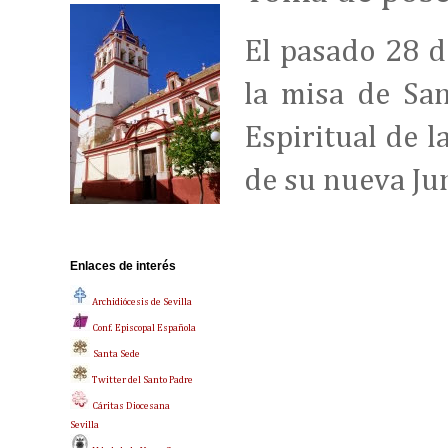
El pasado 28 de
la misa de San
Espiritual de 
de su nueva Ju
Enlaces de interés
Archidiócesis de Sevilla
Conf. Episcopal Española
Santa Sede
Twitter del Santo Padre
Cáritas Diocesana
Sevilla