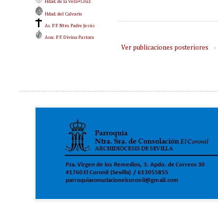
Hdad. de la Vera+Cruz
Hdad. del Calvario
As. P. F. Ntro. Padre Jesús
Asoc. P. F. Divina Pastora
Ver publicaciones posteriores