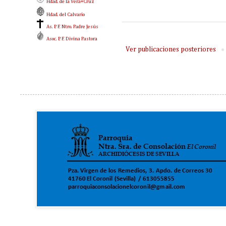
Hdad. de la Vera+Cruz
Hdad. del Calvario
As. P. F. Ntro. Padre Jesús
Asoc. P. F. Divina Pastora
Ver publicaciones posteriores