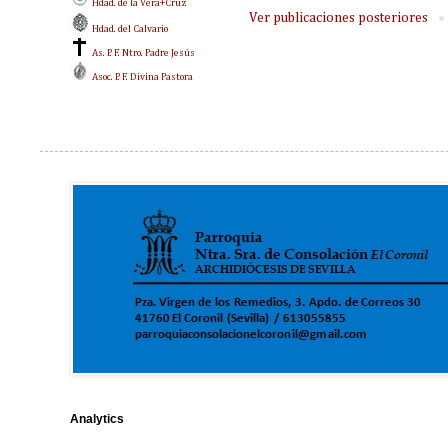
Hdad. de la Vera+Cruz
Ver publicaciones posteriores
Hdad. del Calvario
As. P. F. Ntro. Padre Jesús
Asoc. P. F. Divina Pastora
Analytics