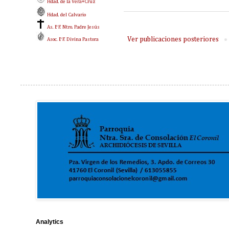
Hdad. de la Vera+Cruz
Hdad. del Calvario
As. P. F. Ntro. Padre Jesús
Ver publicaciones posteriores
Asoc. P. F. Divina Pastora
Analytics