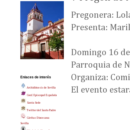
Pregonera: Lol
Presenta: Mari
Domingo 16 de
Parroquia de Nt
Organiza: Comi
Enlaces de interés
El evento esta
Archidiócesis de Sevilla
Conf. Episcopal Española
Santa Sede
Twitter del Santo Padre
Cáritas Diocesana
Sevilla