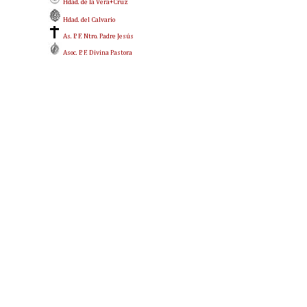
Hdad. de la Vera+Cruz
Hdad. del Calvario
As. P. F. Ntro. Padre Jesús
Asoc. P. F. Divina Pastora