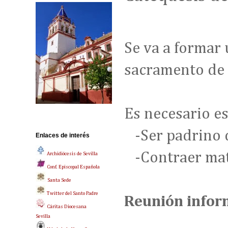
Se va a formar 
sacramento de 
Es necesario e
-Ser padrino 
Enlaces de interés
-Contraer matr
Archidiócesis de Sevilla
Conf. Episcopal Española
Santa Sede
Twitter del Santo Padre
Reunión inform
Cáritas Diocesana
Sevilla