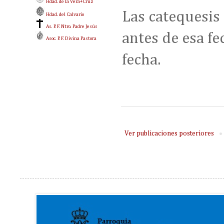
Hdad. de la Vera+Cruz
Las catequesis
Hdad. del Calvario
As. P. F. Ntro. Padre Jesús
antes de esa fe
Asoc. P. F. Divina Pastora
fecha.
Ver publicaciones posteriores