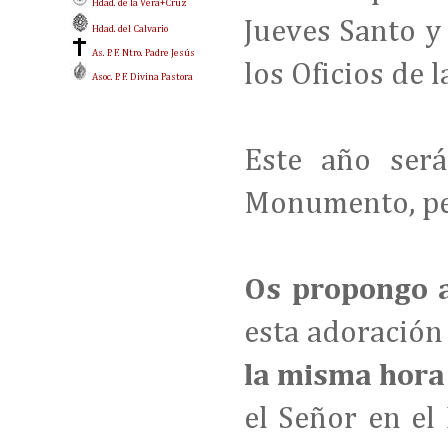
Hdad. de la Vera+Cruz
Jueves Santo y
Hdad. del Calvario
As. P. F. Ntro. Padre Jesús
los Oficios de 
Asoc. P. F. Divina Pastora
Este año será
Monumento, pe
Os propongo 
esta adoración
la misma hora 
el Señor en e