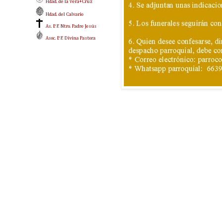
Hdad. de la Vera+Cruz
Hdad. del Calvario
As. P. F. Ntro. Padre Jesús
Asoc. P. F. Divina Pastora