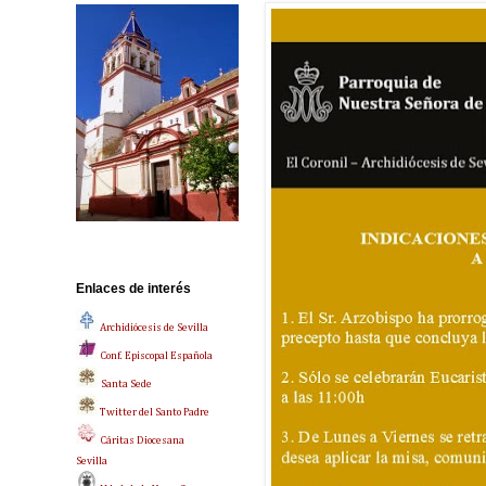
Enlaces de interés
Archidiócesis de Sevilla
Conf. Episcopal Española
Santa Sede
Twitter del Santo Padre
Cáritas Diocesana
Sevilla