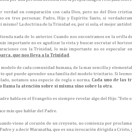
r verdad en comparación con cada Dios, pero no del Dios cristia
mo en tres personas: Padre, Hijo y Espíritu Santo, si verdadera
í mismo? La doctrina de la Trinidad es, por sí sola, el mejor antíd
tienda nada de lo anterior. Cuando nos encontramos en la orilla 
o más importante no es agudizar la vista y buscar escrutar el horizon
paraciones con la Trinidad, lo más importante no es especular e
barca, que nos lleva a la Trinidad
.
l modelo de cada comunidad humana, de la mas sencilla y elemental, q
e qué puede aprender una familia del modelo trinitario. Si leemo
elado, notamos una especie de regla o norma.
Cada uno de las tr
no llama la atención sobre sí misma sino sobre la otra
.
adre habla en el Evangelio es siempre revelar algo del Hijo: “Este 
hace más que hablar del Padre.
cuando viene al corazón de un creyente, no comienza por proclama
dre y a decir Maranatha, que es una invocación dirigida a Cristo, y