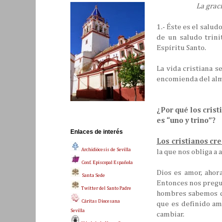
La graci
1.- Éste es el salud
de un saludo trinit
Espíritu Santo.
La vida cristiana s
encomienda del alma
¿Por qué los crist
es “uno y trino”?
Enlaces de interés
Los cristianos cr
Archidiócesis de Sevilla
la que nos obliga a 
Conf. Episcopal Española
Dios es amor, ahor
Santa Sede
Entonces nos pregu
Twitter del Santo Padre
hombres sabemos qu
Cáritas Diocesana
que es definido a
Sevilla
cambiar.