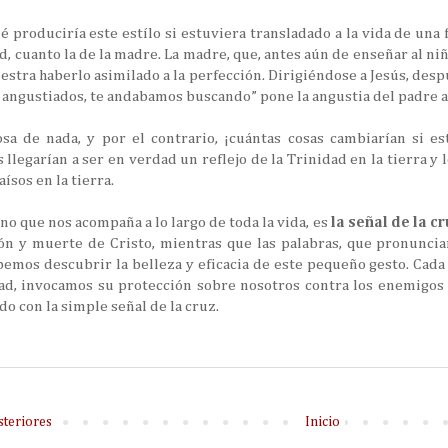
 produciría este estílo si estuviera transladado a la vida de una 
, cuanto la de la madre. La madre, que, antes aún de enseñar al niño
stra haberlo asimilado a la perfección. Dirigiéndose a Jesús, desp
, angustiados, te andabamos buscando” pone la angustia del padre a
sa de nada, y por el contrario, ¡cuántas cosas cambiarían si es
legarían a ser en verdad un reflejo de la Trinidad en la tierra y lo
ísos en la tierra.
o que nos acompaña a lo largo de toda la vida, es
la señal de la cr
ón y muerte de Cristo, mientras que las palabras, que pronuncia
bemos descubrir la belleza y eficacia de este pequeño gesto. Cad
ad, invocamos su protección sobre nosotros contra los enemigos i
do con la simple señal de la cruz.
steriores
Inicio