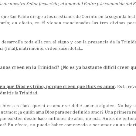
a de nuestro Señor Jesucristo, el amor del Padre y la comunión del E
o que San Pablo dirige a los cristianos de Corinto en la segunda lectu
ario; en efecto, en él vienen mencionados las tres divinas perso
e desarrolla toda ella con el signo y con la presencia de la Trini
 (final), matrimonio, orden sacerdotal...
ianos creen en la Trinidad? ¿No es ya bastante difícil creer 
een que Dios es trino, porque creen que Dios es amor
. Es la re
admitir la Trinidad.
a bien, es claro que si es amor se debe amar a alguien. No hay u
ntamos: ¿a quién ama Dios para ser definido amor? Una primera re
e existen desde hace millones de años, no más. Antes de enton
mor? En efecto, no puede haber comenzado a ser amor en un cie