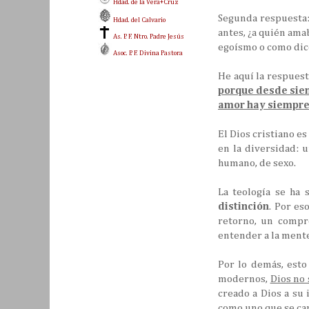
Hdad. de la Vera+Cruz
Segunda respuesta:
Hdad. del Calvario
antes, ¿a quién ama
As. P. F. Ntro. Padre Jesús
egoísmo o como dice
Asoc. P. F. Divina Pastora
He aquí la respuesta
porque desde siemp
amor hay siempre 
El Dios cristiano e
en la diversidad: 
humano, de sexo.
La teología se ha
distinción
. Por es
retorno, un compr
entender a la ment
Por lo demás, esto
modernos,
Dios no
creado a Dios a su
como uno que se cam