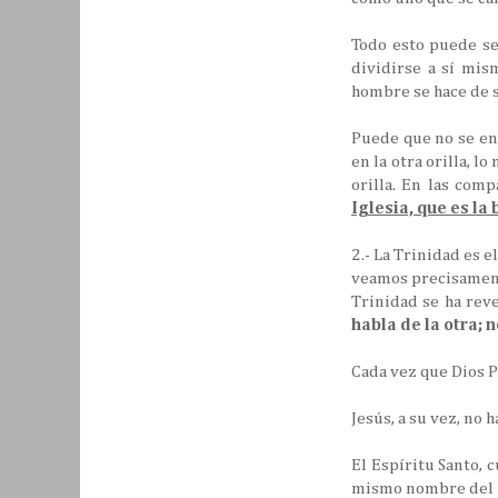
Todo esto puede se
dividirse a sí mis
hombre se hace de s
Puede que no se en
en la otra orilla, l
orilla. En las com
Iglesia, que es la 
2.- La Trinidad es e
veamos precisament
Trinidad se ha rev
habla de la otra; 
Cada vez que Dios P
Jesús, a su vez, no 
El Espíritu Santo, 
mismo nombre del Pa