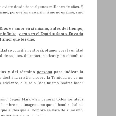
so existe desde hace algunos millones de años. Y,
ismo, porque amarse a sí mismo no es amor, sino
Dios es amor en sí mismo, antes del tiempo,
nfinito, y esto es el Espíritu Santo. En cada
l amor que les une
.
dad se concilian entre sí, el amor crea la unidad
 de sujetos, de características y, en el ámbito
Dios y del término
persona
para indicar la
a doctrina cristiana sobre la Trinidad no es un
o adelante, que solo Dios mismo podría hacer
ísmo
. Según Marx y en general todos los ateos
al hombre a su imagen sino que el hombre habría
s que a idea que el hombre se hace de sí mismo,
un arroyo o sobre el agua.