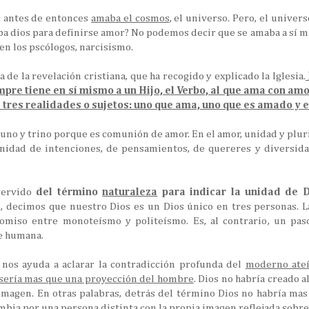
 antes de entonces
amaba el cosmos
, el universo. Pero, el univer
ba dios para definirse amor? No podemos decir que se amaba a sí m
n los pscólogos, narcisismo.
 de la revelación cristiana, que ha recogido y explicado la Iglesia.
re tiene en sí mismo a un Hijo, el Verbo, al que ama con amor i
tres realidades o sujetos: uno que ama, uno que es amado y e
s uno y trino porque es comunión de amor. En el amor, unidad y pluri
unidad de intenciones, de pensamientos, de quereres y diversidad
 servido
del término
naturaleza
para indicar la unidad de 
o, decimos que nuestro Dios es un Dios único en tres personas. L
omiso entre monoteísmo y politeísmo. Es, al contrario, un pas
e humana.
 nos ayuda a aclarar la contradicción profunda del
moderno ate
 sería mas que una proyección del hombre
. Dios no habría creado 
 imagen. En otras palabras, detrás del término Dios no habría ma
bia por una persona distinta con la propia imagen reflejada sobre 