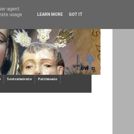
user-agent
erate usage
LEARN MORE
GOT IT
o
Sostenimiento
Patrimonio