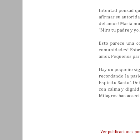
Intentad pensad qué
afirmar su autoridad
del amor! María mue
“Mira tu padre y yo
Esto parece una co
comunidades! Estas l
amor. Pequeños para
Hay un pequeño sign
recordando la pasi
Espíritu Santo”. De
con calma y dignid
Milagros han acaeci
Ver publicaciones po