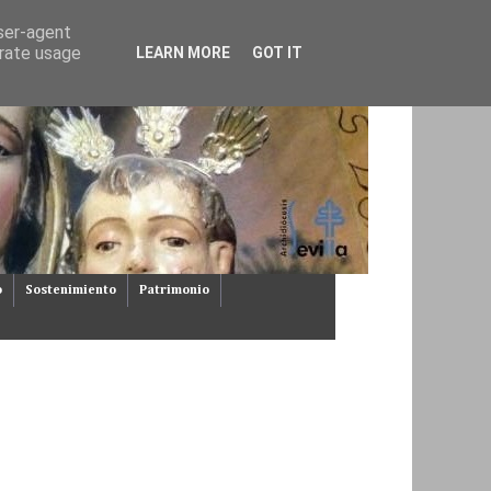
user-agent
erate usage
LEARN MORE
GOT IT
o
Sostenimiento
Patrimonio