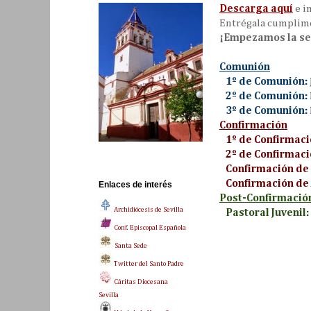
Descarga aquí
e i
Entrégala cumplimen
¡Empezamos la se
Comunión
1º de Comunión:
2º de Comunión:
3º de Comunión:
Confirmación
1º de Confirmaci
2º de Confirmaci
Confirmación de 
Confirmación de 
Enlaces de interés
Post-Confirmació
Archidiócesis de Sevilla
Pastoral Juvenil:
Conf. Episcopal Española
Santa Sede
Twitter del Santo Padre
Cáritas Diocesana
Sevilla