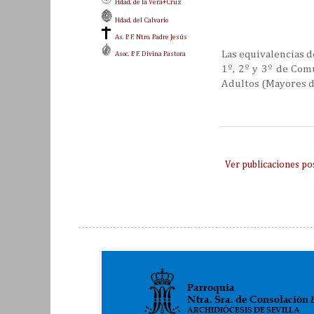
Hdad. de la Vera+Cruz
Hdad. del Calvario
As. P. F. Ntro. Padre Jesús
Las equivalencias d
Asoc. P. F. Divina Pastora
1º, 2º y 3º de Comu
Adultos (Mayores d
Ver publicaciones po