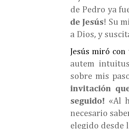
de Pedro ya fue
de Jesús
! Su m
a Dios, y susci
Jesús miró con 
autem intuitu
sobre mis paso
invitación qu
seguido!
«Al 
necesario sabe
elegido desde l