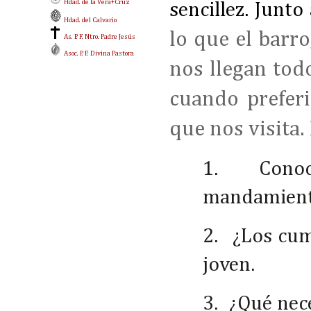
Hdad. de la Vera+Cruz
sencillez. Junto 
Hdad. del Calvario
lo que el barro
As. P. F. Ntro. Padre Jesús
Asoc. P. F. Divina Pastora
nos llegan tod
cuando preferi
que nos visita.
1.
Conoc
mandamien
2.
¿Los cum
joven.
3.
¿Qué nec