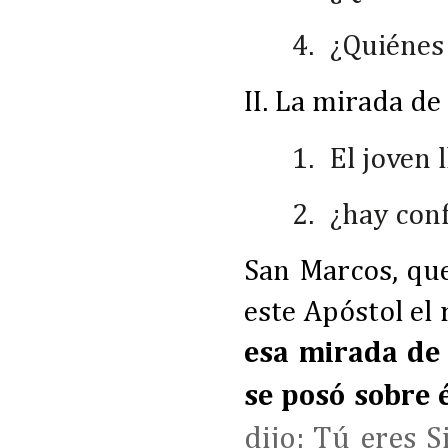
4.
¿Quiénes
II. La mirada de 
1.
El joven 
2.
¿hay conf
San Marcos, que
este Apóstol el 
esa mirada de 
se posó sobre 
dijo: Tú eres S