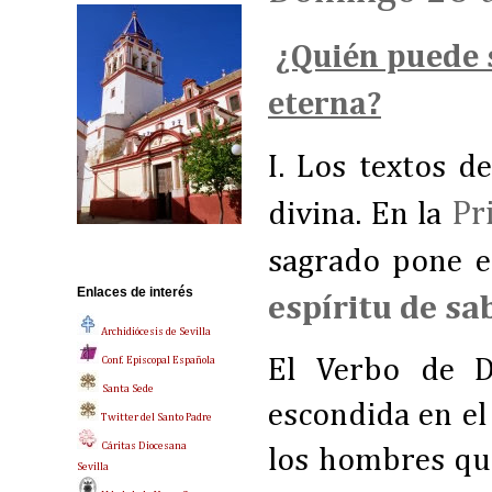
¿Quién puede 
eterna?
I. Los textos d
Pr
divina. En la
sagrado pone e
Enlaces de interés
espíritu de sa
Archidiócesis de Sevilla
Conf. Episcopal Española
El Verbo de Di
Santa Sede
escondida en el
Twitter del Santo Padre
Cáritas Diocesana
los hombres qu
Sevilla