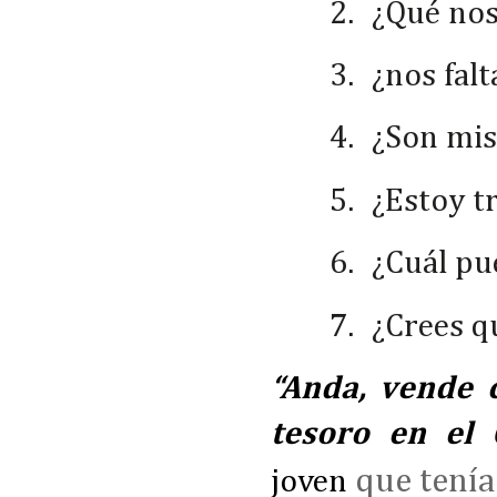
2.
¿Qué nos
3.
¿nos falt
4.
¿Son mis
5.
¿Estoy t
6.
¿Cuál pu
7.
¿Crees qu
“Anda, vende 
tesoro en el 
que tení
joven