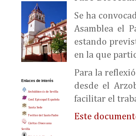
Se ha convocad
Asamblea el Pa
estando previst
en la que parti
Para la reflexi
Enlaces de interés
desde el Arzo
Archidiócesis de Sevilla
facilitar el tra
Conf. Episcopal Española
Santa Sede
Este document
Twitter del Santo Padre
Cáritas Diocesana
Sevilla