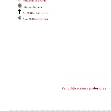
Hdad. de la Vera+Cruz
Hdad. del Calvario
As. P. F. Ntro. Padre Jesús
Asoc. P. F. Divina Pastora
Ver publicaciones posteriores