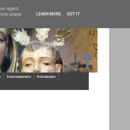
user-agent
erate usage
LEARN MORE
GOT IT
o
Sostenimiento
Patrimonio