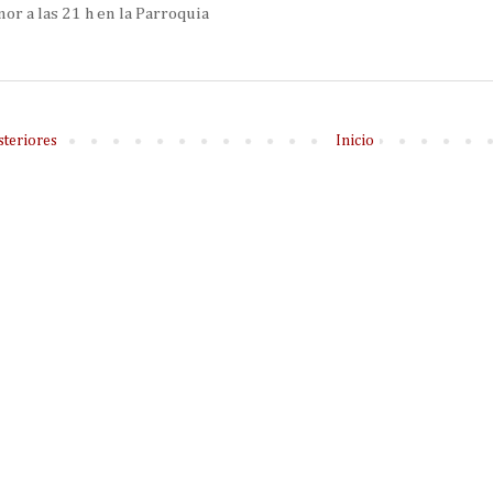
or a las 21 h en la Parroquia
steriores
Inicio