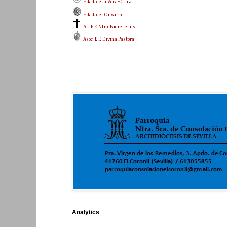
Hdad. de la Vera+Cruz
Hdad. del Calvario
As. P. F. Ntro. Padre Jesús
Asoc. P. F. Divina Pastora
Analytics