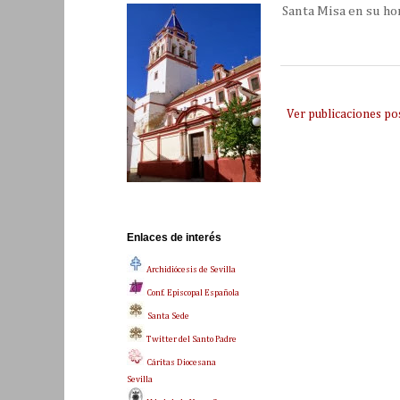
Santa Misa en su hon
Ver publicaciones po
Enlaces de interés
Archidiócesis de Sevilla
Conf. Episcopal Española
Santa Sede
Twitter del Santo Padre
Cáritas Diocesana
Sevilla