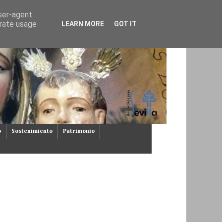
user-agent
erate usage
LEARN MORE
GOT IT
o
Sostenimiento
Patrimonio