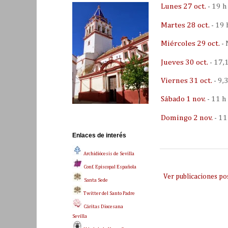
Lunes 27 oct.
- 19 h
Martes 28 oct.
- 19 
Miércoles 29 oct.
- 
Jueves 30 oct.
- 17,
Viernes 31 oct.
- 9,
Sábado 1 nov.
- 11 h
Domingo 2 nov.
- 11
Enlaces de interés
Archidiócesis de Sevilla
Conf. Episcopal Española
Ver publicaciones po
Santa Sede
Twitter del Santo Padre
Cáritas Diocesana
Sevilla