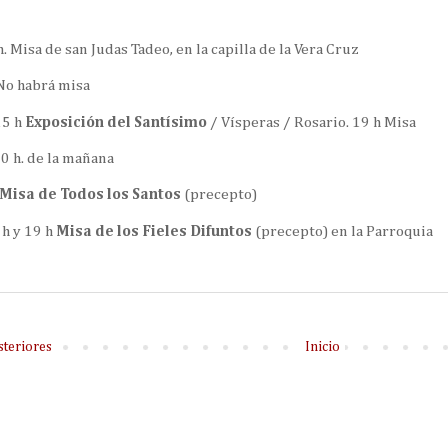
h. Misa de san Judas Tadeo, en la capilla de la Vera Cruz
No habrá misa
15 h
Exposición del Santísimo
/ Vísperas / Rosario. 19 h Misa
30 h. de la mañana
Misa de Todos los Santos
(precepto)
 h y 19 h
Misa de los Fieles Difuntos
(precepto) en la Parroquia
steriores
Inicio