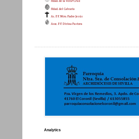
Hdad. de la Vera+Cruz
Hdad. del Calvario
As. P. F. Ntro. Padre Jesús
Asoc. P. F. Divina Pastora
Analytics