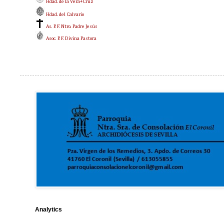
Hdad. de la Vera+Cruz
Hdad. del Calvario
As. P. F. Ntro. Padre Jesús
Asoc. P. F. Divina Pastora
Analytics