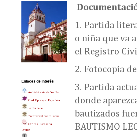
Documentación
1. Partida lite
o niña que va a
el Registro Civi
2. Fotocopia d
Enlaces de interés
3. Partida act
Archidiócesis de Sevilla
donde aparezca
Conf. Episcopal Española
Santa Sede
bautizados fue
Twitter del Santo Padre
BAUTISMO LEGA
Cáritas Diocesana
Sevilla