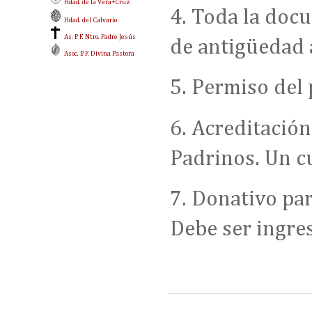
Hdad. de la Vera+Cruz
4. Toda la doc
Hdad. del Calvario
As. P. F. Ntro. Padre Jesús
de antigüedad 
Asoc. P. F. Divina Pastora
5. Permiso del 
6. Acreditación
Padrinos. Un c
7. Donativo par
Debe ser ingre