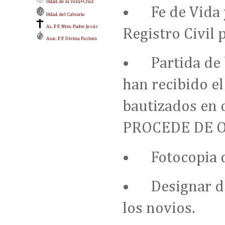
Hdad. de la Vera+Cruz
•
Fe de Vida 
Hdad. del Calvario
As. P. F. Ntro. Padre Jesús
Registro Civil 
Asoc. P. F. Divina Pastora
•
Partida de
han recibido el
bautizados en
PROCEDE DE O
•
Fotocopia 
•
Designar d
los novios.