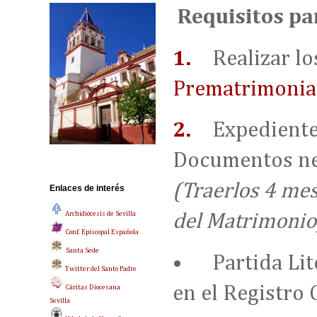
Requisitos pa
1.
Realizar l
Prematrimonia
2.
Expediente
Documentos ne
(Traerlos 4 mes
Enlaces de interés
Archidiócesis de Sevilla
del Matrimonio
Conf. Episcopal Española
Santa Sede
•
Partida Lit
Twitter del Santo Padre
en el Registro C
Cáritas Diocesana
Sevilla