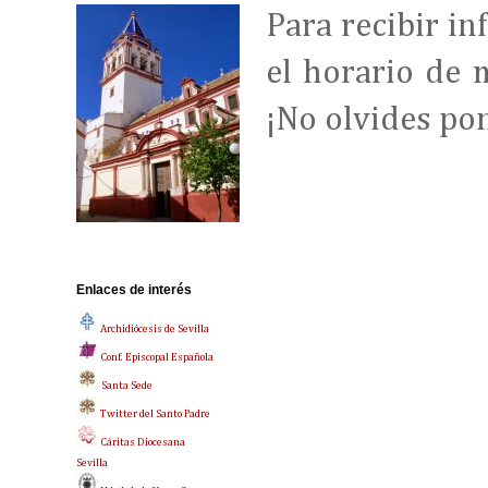
Para recibir in
el horario de 
¡No olvides pon
Enlaces de interés
Archidiócesis de Sevilla
Conf. Episcopal Española
Santa Sede
Twitter del Santo Padre
Cáritas Diocesana
Sevilla