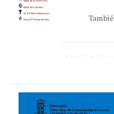
Hdad. de la Vera+Cruz
Hdad. del Calvario
As. P. F. Ntro. Padre Jesús
Tambié
Asoc. P. F. Divina Pastora