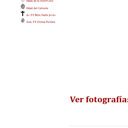
Hdad. de la Vera+Cruz
Hdad. del Calvario
As. P. F. Ntro. Padre Jesús
Asoc. P. F. Divina Pastora
Ver fotografía