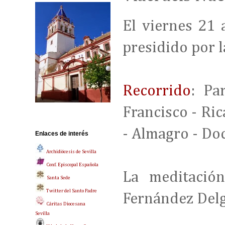
El viernes 21 
presidido por 
Recorrido
: Pa
Francisco - Ric
- Almagro - Do
Enlaces de interés
Archidiócesis de Sevilla
Conf. Episcopal Española
La meditación
Santa Sede
Twitter del Santo Padre
Fernández Delg
Cáritas Diocesana
Sevilla