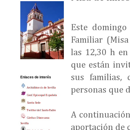
Este domingo 
Familiar (Misa
las 12,30 h en
que están invi
sus familias, 
Enlaces de interés
personas que de
Archidiócesis de Sevilla
Conf. Episcopal Española
Santa Sede
Twitter del Santo Padre
A continuación
Cáritas Diocesana
Sevilla
aportación de 