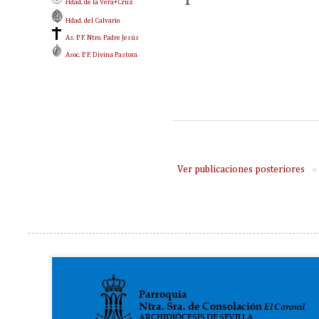
Hdad. de la Vera+Cruz
Hdad. del Calvario
As. P. F. Ntro. Padre Jesús
Asoc. P. F. Divina Pastora
Ver publicaciones posteriores