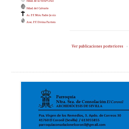
Hdad. de la Vera+Cruz
Hdad. del Calvario
As. P. F. Ntro. Padre Jesús
Asoc. P. F. Divina Pastora
Ver publicaciones posteriores