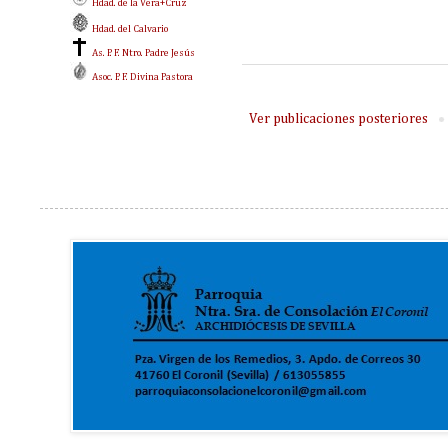
Hdad. de la Vera+Cruz
Hdad. del Calvario
As. P. F. Ntro. Padre Jesús
Asoc. P. F. Divina Pastora
Ver publicaciones posteriores