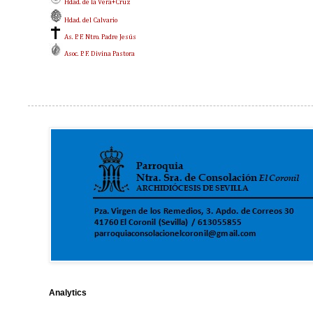
Hdad. de la Vera+Cruz
Hdad. del Calvario
As. P. F. Ntro. Padre Jesús
Asoc. P. F. Divina Pastora
Analytics