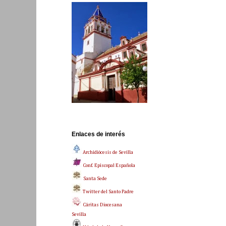
Enlaces de interés
Archidiócesis de Sevilla
Conf. Episcopal Española
Santa Sede
Twitter del Santo Padre
Cáritas Diocesana
Sevilla