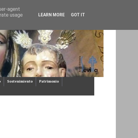
user-agent
erate usage
LEARN MORE
GOT IT
o
Sostenimiento
Patrimonio