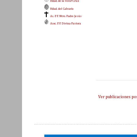
Hdad. de la Vera+Cruz
Hdad. del Calvario
As. P. F. Ntro. Padre Jesús
Asoc. P. F. Divina Pastora
Ver publicaciones po