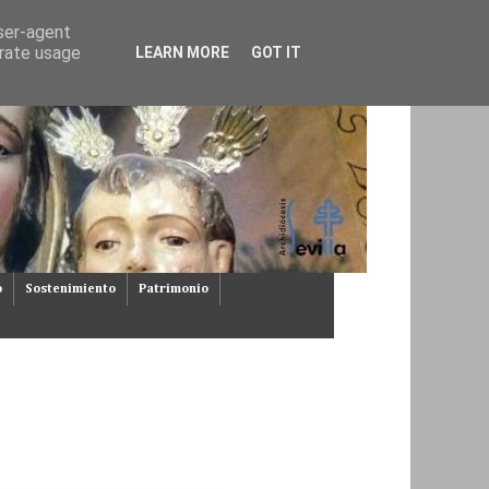
user-agent
erate usage
LEARN MORE
GOT IT
o
Sostenimiento
Patrimonio