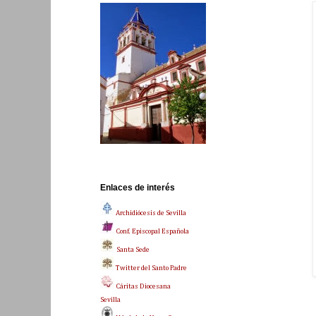
Enlaces de interés
Archidiócesis de Sevilla
Conf. Episcopal Española
Santa Sede
Twitter del Santo Padre
Cáritas Diocesana
Sevilla