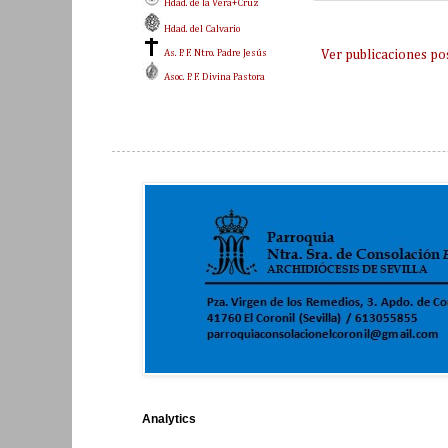
Hdad. de la Vera+Cruz
Hdad. del Calvario
As. P. F. Ntro. Padre Jesús
Ver publicaciones po
Asoc. P. F. Divina Pastora
Analytics