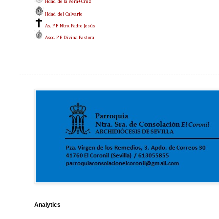
Hdad. de la Vera+Cruz
Hdad. del Calvario
As. P. F. Ntro. Padre Jesús
Asoc. P. F. Divina Pastora
Analytics