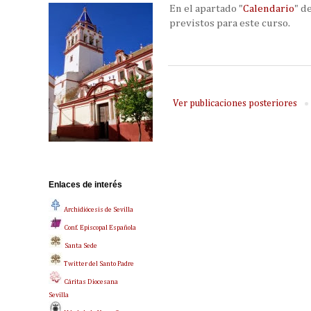
En el apartado "
Calendario
" d
previstos para este curso.
Ver publicaciones posteriores
Enlaces de interés
Archidiócesis de Sevilla
Conf. Episcopal Española
Santa Sede
Twitter del Santo Padre
Cáritas Diocesana
Sevilla