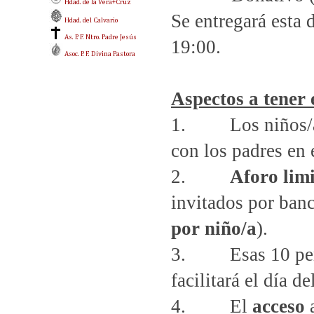
Hdad. de la Vera+Cruz
Se entregará esta
Hdad. del Calvario
As. P. F. Ntro. Padre Jesús
19:00.
Asoc. P. F. Divina Pastora
Aspectos a tener 
1. Los niños/as 
con los padres en 
2.
Aforo lim
invitados por banc
por niño/a
).
3. Esas 10 per
facilitará el día d
4. El
acceso
a