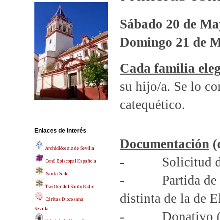
Sábado 20 de Ma
Domingo 21 de M
Cada familia eleg
su hijo/a. Se lo c
catequético.
Enlaces de interés
Documentación
(
Archidiócesis de Sevilla
- Solicitud del 
Conf. Episcopal Española
Santa Sede
- Partida de bau
Twitter del Santo Padre
distinta de la de E
Cáritas Diocesana
Sevilla
- Donativo (res