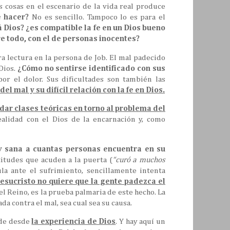
 cosas en el escenario de la vida real produce
 hacer?
No es sencillo. Tampoco lo es para el
 Dios? ¿es compatible la fe en un Dios bueno
re todo, con el de personas inocentes?
a lectura en la persona de Job. El mal padecido
Dios.
¿Cómo no sentirse identificado con sus
r el dolor. Sus dificultades son también las
l mal y su difícil relación con la fe en Dios.
 dar clases teóricas en torno al problema del
ealidad con el Dios de la encarnación y, como
y sana a cuantas personas encuentra en su
itudes que acuden a la puerta (
“curó a muchos
la ante el sufrimiento, sencillamente intenta
Jesucristo no quiere que la gente padezca el
del Reino, es la prueba palmaria de este hecho. La
da contra el mal, sea cual sea su causa.
nde desde
la experiencia de Dios
. Y hay aquí un