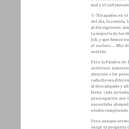
mal y el sufrimient
3.-“Atrapados en el
del día, la comida, 
al día siguiente, m
La mayoría de los d
Job, y que hemos es
el esclavo… Mis dí
sentido.
Pero la Palabra de
sentirnos inmersos
atención a las pers
cada día sea difere
al descampado y allí
Jesús, cada jornada
preocupación por l
necesitaba aliment
estaba cumpliendo 
Pero, aunque oremos
surge la pregunta d