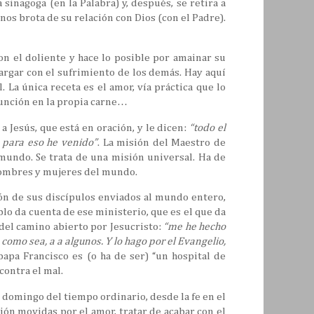
 sinagoga (en la Palabra) y, después, se retira a
nos brota de su relación con Dios (con el Padre).
on el doliente y hace lo posible por amainar su
argar con el sufrimiento de los demás. Hay aquí
 La única receta es el amor, vía práctica que lo
sunción en la propia carne…
a Jesús, que está en oración, y le dicen:
“todo el
e para eso he venido”
. La misión del Maestro de
mundo. Se trata de una misión universal. Ha de
s hombres y mujeres del mundo.
ión de sus discípulos enviados al mundo entero,
blo da cuenta de ese ministerio, que es el que da
 del camino abierto por Jesucristo:
“me he hecho
 como sea, a a algunos. Y lo hago por el Evangelio,
 papa Francisco es (o ha de ser) “un hospital de
contra el mal.
 domingo del tiempo ordinario, desde la fe en el
cción movidas por el amor, tratar de acabar con el