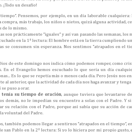
o. ¡Todo un desafío!
 tiempo”. Pensemos, por ejemplo, en un día laborable cualquiera: le
la compra, más trabajo, los niños o nietos, quizá alguna actividad, ce
ás de lo mismo.
ías son prácticamente “iguales” y así van pasando las semanas, lo
cuchado en la 1ª lectura: El hombre está en la tierra cumpliendo un
as se consumen sin esperanza. Nos sentimos “atrapados en el ti
 Dios de este domingo nos indica cómo podemos romper, como cris
. En el Evangelio hemos escuchado lo que sería un día cualquier
onas... Es lo que se repetía más o menos cada día. Pero Jesús nos 
nte al anterior, que la actividad de cada día nos haga avanzar y ten
 se puso a orar.
,
tenía su tiempo de oración
, aunque tuviera que levantarse de
os demás, no le impedían su encuentro a solas con el Padre. Y si
ar su relación con el Padre, porque así sabía que su acción de c
la voluntad del Padre.
, también podemos llegar a sentirnos “atrapados en el tiempo”, en
e san Pablo en la 2ª lectura: Si yo lo hiciera por mi propio gusto,