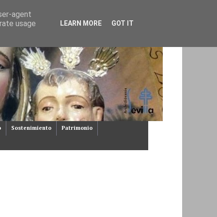
user-agent
erate usage
LEARN MORE
GOT IT
o
Sostenimiento
Patrimonio