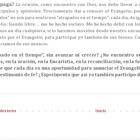
 paga?
La oración, como encuentro con Dios, nos debe llevar a d
cípulos y apóstoles: Precisamente dar a conocer el Evangelio, po
les” no son para sentirnos “atrapados en el tiempo”: cada día, da i
elio: Siendo libre… me he hecho esclavo. Me he hecho débil con l
mos un día cualquiera, si lo hacemos movidos desde nuestro encue
sto por el Evangelio, para participar yo también de sus bienes. 
ficiamos de ese anuncio.
pado en el tiempo”, sin avanzar ni crecer? ¿No encuentro s
s, en la oración, en la Eucaristía, en la reconciliación, en 
e que cada día es una oportunidad para anunciar el Evangel
estimonio de fe? ¿Experimento que así yo también participo d
steriores
Inicio