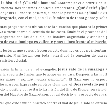
 la historia? ¿Y la vida humana?
Contemplar el discurrir de las
recuencia, nos sentimos débiles e impotentes.
¿Qué decir? ¿Qué
 de Jesús. Cuando se pasa mal, cuando lo pasamos mal:
¿dónde está
desgracia, con el mal, con el sufrimiento de tanta gente y, sob
tas preguntas nos ubican ante la situación que plantea la primer
va a cuestionarse el sentido de las cosas. También el proceder de 
reguntas son las de cualquier hombre angustiado y asediado po
a de este domingo es valiente y nos coloca frente al misterio de
as lecturas que se nos ofrecen en este domingo es que
no intentan
imiento
. Manifiestan con toda naturalidad la conexión de esa r
 misión eclesial.
nexión la hallamos en el evangelio.
Jesús sale de la sinagoga 
 la suegra de Simón, que le acoge en su casa. Después a las mult
sos males y expulsó muchos demonios”
). El Nazareno no especu
 desaparecer. Expresado en otros términos: el
Dios revelado por 
odo lo posible por evitarlo. La misión del Hijo de Dios, el servicio 
ón del Maestro de Nazaret son, por así decirlo, una especie de cruza
yar que este camino práctico contra el mal de Jesús solo se entie