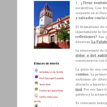
1.-
¿Tiene sentido
escalofríos. Con f
creyente en el Dios
y salvador con la 
El dramatismo de es
injustamente le lle
reflexiones?
Sus p
nuestras.
La Palabr
Lo interesante de l
dolor o del sufr
consecuencia, con la
Enlaces de interés
La pista de esa co
Archidiócesis de Sevilla
camino.
La primera
Conf. Episcopal Española
enfermos de diver
aliviarlo o hacerlo
Santa Sede
mal
. Por eso hace t
Twitter del Santo Padre
palabra y la actuaci
Cáritas Diocesana
Sevilla
Es relevante subra