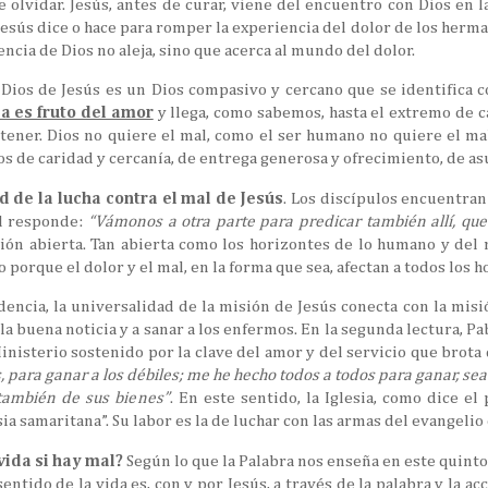
 olvidar. Jesús, antes de curar, viene del encuentro con Dios en la
 Jesús dice o hace para romper la experiencia del dolor de los herma
ncia de Dios no aleja, sino que acerca al mundo del dolor.
 Dios de Jesús es un Dios compasivo y cercano que se identifica c
a es fruto del amor
y llega, como sabemos, hasta el extremo de c
ener. Dios no quiere el mal, como el ser humano no quiere el mal.
 de caridad y cercanía, de entrega generosa y ofrecimiento, de a
d de la lucha contra el mal de Jesús
. Los discípulos encuentran 
Él responde:
“Vámonos a otra parte para predicar también allí, qu
ión abierta. Tan abierta como los horizontes de lo humano y del 
to porque el dolor y el mal, en la forma que sea, afectan a todos lo
encia, la universalidad de la misión de Jesús conecta con la mis
la buena noticia y a sanar a los enfermos. En la segunda lectura, Pa
Ministerio sostenido por la clave del amor y del servicio que brota
s, para ganar a los débiles; me he hecho todos a todos para ganar, sea
 también de sus bienes”
. En este sentido, la Iglesia, como dice el
ia samaritana”. Su labor es la de luchar con las armas del evangelio 
vida si hay mal?
Según lo que la Palabra nos enseña en este quinto
entido de la vida es, con y por Jesús, a través de la palabra y la a