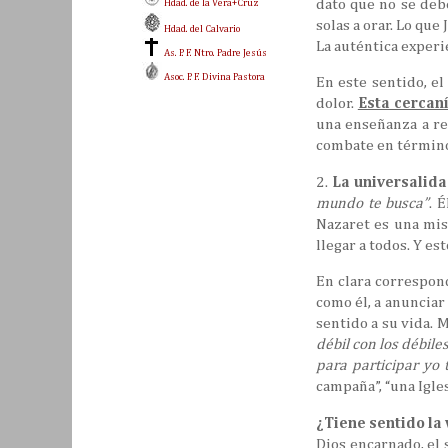
dato que no se debe
Hdad. de la Vera+Cruz
solas a orar. Lo que
Hdad. del Calvario
La auténtica experie
As. P. F. Ntro. Padre Jesús
Asoc. P. F. Divina Pastora
En este sentido, el
dolor.
Esta cercaní
una enseñanza a ret
combate en términos
2.
La universalida
mundo te busca”
. 
Nazaret es una mis
llegar a todos. Y es
En clara correspond
como él, a anunciar 
sentido a su vida. 
débil con los débile
para participar yo
campaña”, “una Igles
¿Tiene sentido la 
Dios encarnado, el s